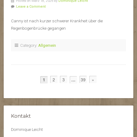
Posted on März 18, 2026 by
Dominique Leicht
Leave a Comment
Canny ist nach kurzer schwerer Krankheit über die
Regenbogenbrücke gegangen
Category:
Allgemein
2
3
39
»
1
…
Kontakt
Dominique Leicht